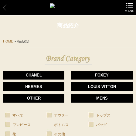
商品紹介
商品紹介
CHANEL
HOME
>
商品紹介
FOXEY
HERMES
CHANEL
FOXEY
LOUIS VITTON
HERMES
LOUIS VITTON
OTHER
OTHER
MENS
MENS
すべて
アウター
トップス
サービスの特長
ワンピース
ボトムス
バッグ
靴
その他
お買い物方法