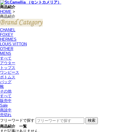
商品紹介
HOME
>
商品紹介
CHANEL
FOXEY
HERMES
LOUIS VITTON
OTHER
MENS
すべて
アウター
トップス
ワンピース
ボトムス
バッグ
靴
その他
すべて
販売中
Sale
商談中
売切れ
フリーワードで探す
商品紹介 一覧
まだ記事はありません。