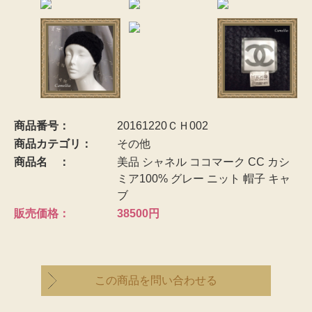
サービスの特長
お買い物方法
ご委託方法
委託料について
商品番号：
20161220ＣＨ002
商品カテゴリ：
その他
よくあるご質問
商品名 ：
美品 シャネル ココマーク CC カシ
ミア100% グレー ニット 帽子 キャ
ブ
お探しものを承ります
販売価格：
38500円
店舗概要
この商品を問い合わせる
お知らせ