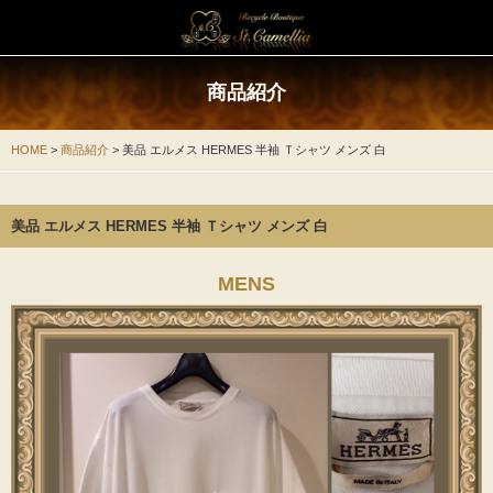
商品紹介
商品紹介
CHANEL
HOME
>
商品紹介
>
美品 エルメス HERMES 半袖 Ｔシャツ メンズ 白
FOXEY
美品 エルメス HERMES 半袖 Ｔシャツ メンズ 白
HERMES
MENS
LOUIS VITTON
OTHER
MENS
サービスの特長
お買い物方法