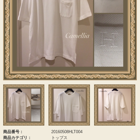
ご委託方法
委託料について
よくあるご質問
お探しものを承ります
店舗概要
お知らせ
スタッフブログ
お問い合わせ
商品番号：
20160508HLT004
商品カテゴリ：
トップス