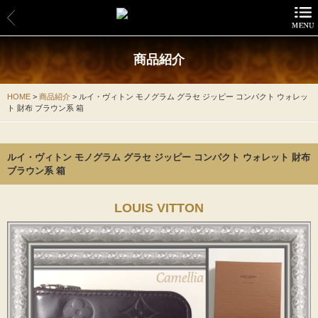
商品紹介
商品紹介
CHANEL
HOME
>
商品紹介
>
ルイ・ヴィトン モノグラム グラセ ジッピー コンパクト ウォレッ
ト 財布 ブラウン系 箱
FOXEY
HERMES
ルイ・ヴィトン モノグラム グラセ ジッピー コンパクト ウォレット 財布
ブラウン系 箱
LOUIS VITTON
LOUIS VITTON
OTHER
MENS
サービスの特長
お買い物方法