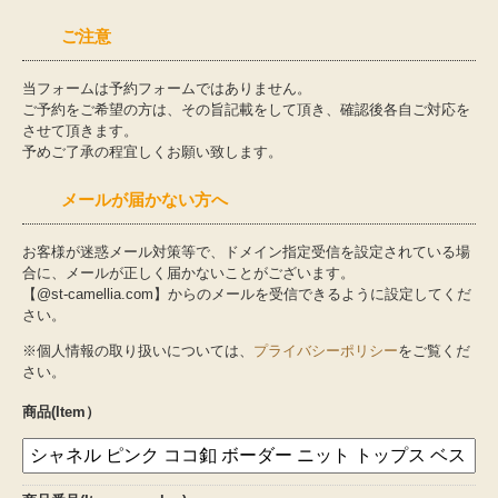
ご注意
ご委託方法
当フォームは予約フォームではありません。
ご予約をご希望の方は、その旨記載をして頂き、確認後各自ご対応を
委託料について
させて頂きます。
予めご了承の程宜しくお願い致します。
よくあるご質問
メールが届かない方へ
お探しものを承ります
お客様が迷惑メール対策等で、ドメイン指定受信を設定されている場
合に、メールが正しく届かないことがございます。
店舗概要
【@st-camellia.com】からのメールを受信できるように設定してくだ
さい。
お知らせ
※個人情報の取り扱いについては、
プライバシーポリシー
をご覧くだ
さい。
スタッフブログ
商品(Item）
お問い合わせ