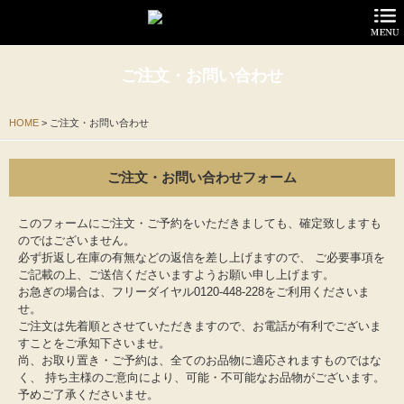
商品紹介
ご注文・お問い合わせ
CHANEL
HOME
>
ご注文・お問い合わせ
FOXEY
ご注文・お問い合わせフォーム
HERMES
このフォームにご注文・ご予約をいただきましても、確定致しますも
LOUIS VITTON
のではございません。
必ず折返し在庫の有無などの返信を差し上げますので、 ご必要事項を
OTHER
ご記載の上、ご送信くださいますようお願い申し上げます。
お急ぎの場合は、フリーダイヤル0120-448-228をご利用くださいま
せ。
MENS
ご注文は先着順とさせていただきますので、お電話が有利でございま
すことをご承知下さいませ。
サービスの特長
尚、お取り置き・ご予約は、全てのお品物に適応されますものではな
く、 持ち主様のご意向により、可能・不可能なお品物がございます。
予めご了承くださいませ。
お買い物方法